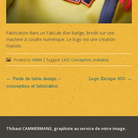
Fabrication dans un FabLab d’un badge, brodé sur une
machine à coudre numérique. Le logo est une création
maison.
Posted in:
VARIA
|
Tagged:
CAO
,
Conception
,
industrie
←
Pieds de table design –
Logo Escape 300
→
Post
conception et fabrication
navigation
Thibaut CAMMERMANS, graphiste au service de votre image.