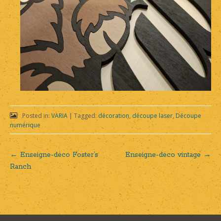
Posted in:
VARIA
|
Tagged:
décoration
,
découpe laser
,
Découpe
numérique
←
Enseigne-déco Foster’s
Enseigne-déco vintage
→
Post
Ranch
navigation