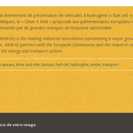
r un événement de présentation de véhicules à hydrogène (« fuel cell 
bliques, le « Drive ‘n Ride » proposait aux parlementaires européens
ésentés par de grandes marques de l’industrie automobile.
EW-IG) is the leading industrial association representing a major gro
ctor. NEW-IG partners with the European Commission and the research c
n the energy and transport sectors.
rapeaux
,
drive and ride
,
Europe
,
fuel-cell
,
hydrogène
,
textile
,
transport
ce de votre image.