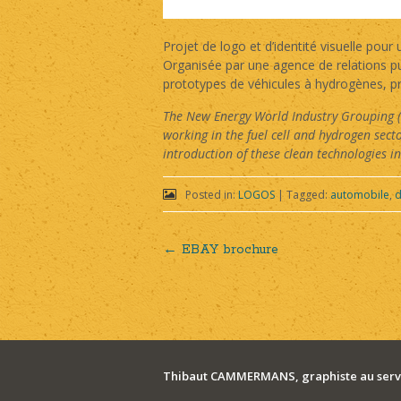
Projet de logo et d’identité visuelle pou
Organisée par une agence de relations pu
prototypes de véhicules à hydrogènes, pr
The New Energy World Industry Grouping (N
working in the fuel cell and hydrogen se
introduction of these clean technologies i
Posted in:
LOGOS
|
Tagged:
automobile
,
d
←
EBAY brochure
Post
navigation
Thibaut CAMMERMANS, graphiste au servi