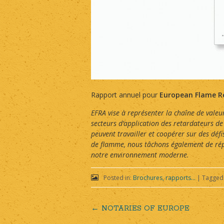
Rapport annuel pour
European Flame R
EFRA vise à représenter la chaîne de valeu
secteurs d’application des retardateurs d
peuvent travailler et coopérer sur des dé
de flamme, nous tâchons également de répo
notre environnement moderne.
Posted in:
Brochures, rapports...
|
Tagged
←
NOTARIES OF EUROPE
Post