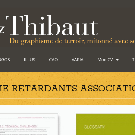
OGOS
ILLUS
CAO
VARIA
Mon CV
T
E RETARDANTS ASSOCIATI