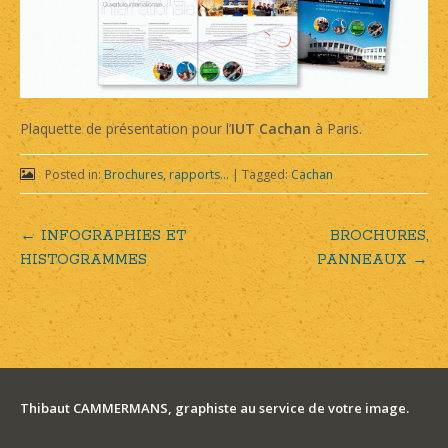
Plaquette de présentation pour l’
IUT Cachan
à Paris.
Posted in:
Brochures, rapports...
|
Tagged:
Cachan
←
INFOGRAPHIES ET
BROCHURES,
Post
HISTOGRAMMES
PANNEAUX
→
navigation
Thibaut CAMMERMANS, graphiste au service de votre image.