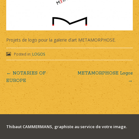
Projets de logo pour la galerie d’art METAMORPHOSE.
Posted in:
LOGOS
←
NOTARIES OF
METAMORPHOSE Logos
Post
EUROPE
→
navigation
Thibaut CAMMERMANS, graphiste au service de votre image.