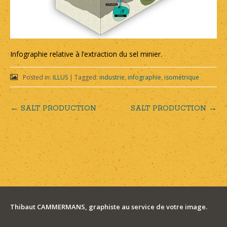
Infographie relative à l’extraction du sel minier.
Posted in:
ILLUS
|
Tagged:
industrie
,
infographie
,
isométrique
←
SALT PRODUCTION
SALT PRODUCTION
→
Post
navigation
Thibaut CAMMERMANS, graphiste au service de votre image.