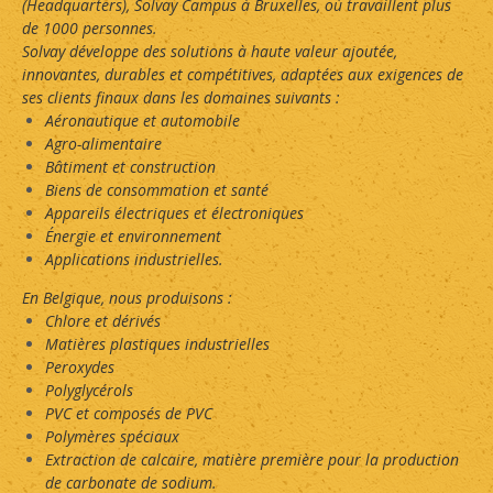
(Headquarters), Solvay Campus à Bruxelles, où travaillent plus
de 1000 personnes.
Solvay développe des solutions à haute valeur ajoutée,
innovantes, durables et compétitives, adaptées aux exigences de
ses clients finaux dans les domaines suivants :
Aéronautique et automobile
Agro-alimentaire
Bâtiment et construction
Biens de consommation et santé
Appareils électriques et électroniques
Énergie et environnement
Applications industrielles.
En Belgique, nous produisons :
Chlore et dérivés
Matières plastiques industrielles
Peroxydes
Polyglycérols
PVC et composés de PVC
Polymères spéciaux
Extraction de calcaire, matière première pour la production
de carbonate de sodium.