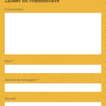
Laisser un commentaire
navigation
Commentaire
Nom
*
Adresse de messagerie
*
Site web