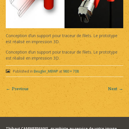
Conception d’un support pour traceur de filets. Le prototype
est réalisé en impression 3D.
Conception d’un support pour traceur de filets. Le prototype
est réalisé en impression 3D.
Published in
Beugler_MBWP
at
980 × 708
← Previous
Next →
Post
navigation
Thibaut CAMMERMANS, graphiste au service de votre image.