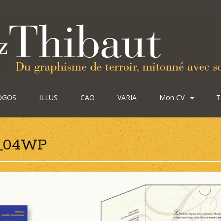
OGOS
ILLUS
CAO
VARIA
Mon CV
T
s_04WP