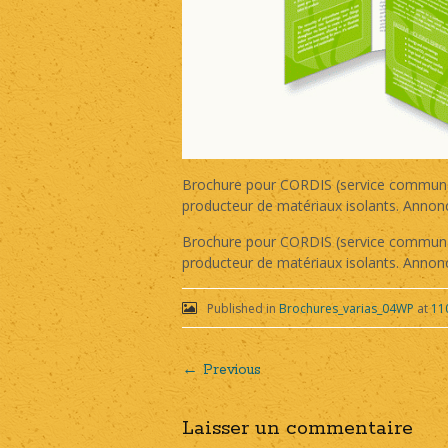
Brochure pour CORDIS (service communaut
producteur de matériaux isolants. Annonc
Brochure pour CORDIS (service communaut
producteur de matériaux isolants. Annonc
Published in
Brochures_varias_04WP
at
11
← Previous
Post
Laisser un commentaire
navigation