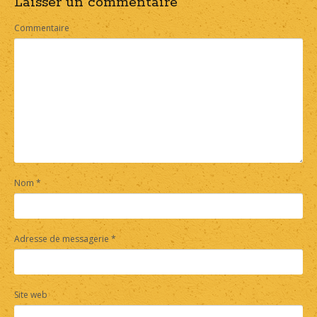
Laisser un commentaire
navigation
Commentaire
Nom
*
Adresse de messagerie
*
Site web