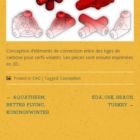
Conception d’éléments de connection entre des tiges de
carbone pour cerfs-volants. Les pièces sont ensuite imprimées
en 3D.
Posted in:
CAO
|
Tagged:
Conception
←
AQUATHERM,
EDA, GSK, REACH,
Post
BETTER FLYING,
TURKEY
→
KONINGSWINTER
navigation