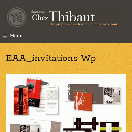
Menu
S
k
i
EAA_invitations-Wp
p
t
o
c
o
n
t
e
n
t