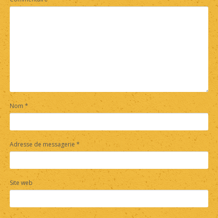
Nom
*
Adresse de messagerie
*
Site web