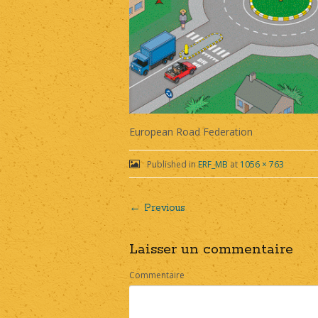
European Road Federation
Published in
ERF_MB
at
1056 × 763
← Previous
Post
Laisser un commentaire
navigation
Commentaire