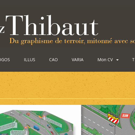
OGOS
ILLUS
CAO
VARIA
Mon CV
T