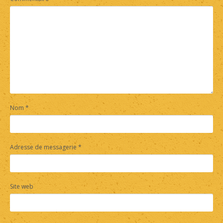
Nom
*
Adresse de messagerie
*
Site web