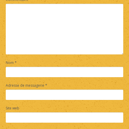
Nom
*
Adresse de messagerie
*
Site web