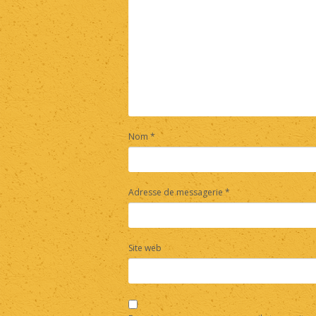
Nom
*
Adresse de messagerie
*
Site web