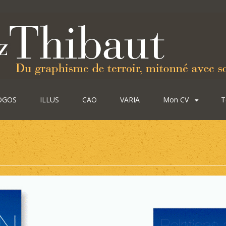
OGOS
ILLUS
CAO
VARIA
Mon CV
T