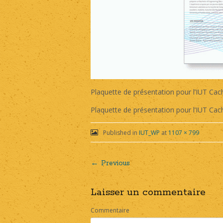
Plaquette de présentation pour l’IUT Cach
Plaquette de présentation pour l’IUT Cach
Published in
IUT_WP
at
1107 × 799
← Previous
Post
Laisser un commentaire
navigation
Commentaire