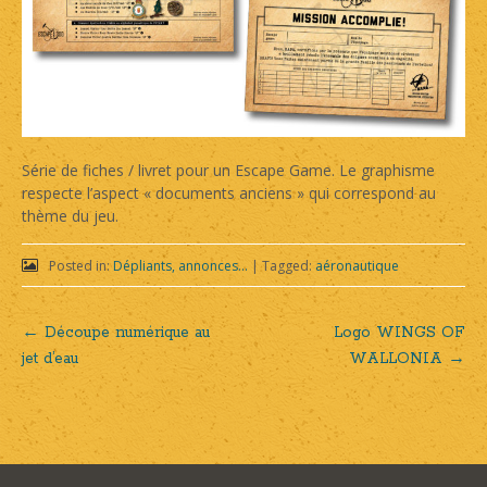
Série de fiches / livret pour un Escape Game. Le graphisme
respecte l’aspect « documents anciens » qui correspond au
thème du jeu.
Posted in:
Dépliants, annonces...
|
Tagged:
aéronautique
←
Découpe numérique au
Logo WINGS OF
Post
jet d’eau
WALLONIA
→
navigation