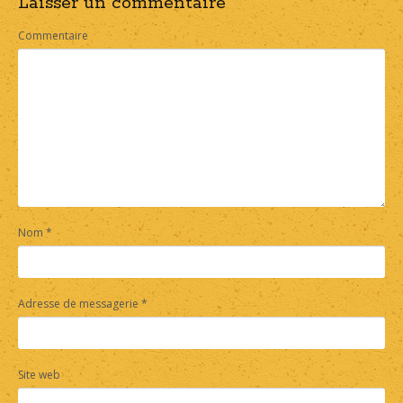
Laisser un commentaire
navigation
Commentaire
Nom
*
Adresse de messagerie
*
Site web