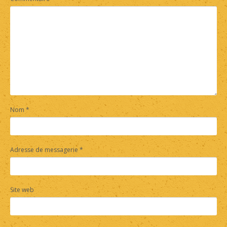
Nom
*
Adresse de messagerie
*
Site web