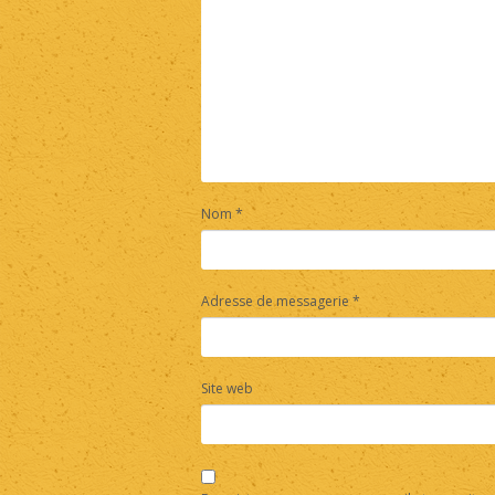
Nom
*
Adresse de messagerie
*
Site web