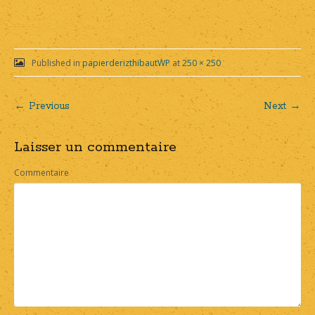
Published in
papierderizthibautWP
at
250 × 250
← Previous
Next →
Post
Laisser un commentaire
navigation
Commentaire