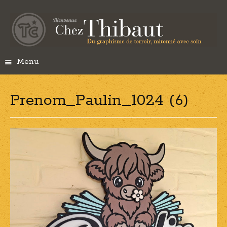
Menu
S
k
i
Prenom_Paulin_1024 (6)
p
t
o
c
o
n
t
e
n
t