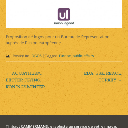
Proposition de logos pour un Bureau de Représentation
auprès de l’Union européenne.
Posted in:
LOGOS
|
Tagged:
Europe
,
public affairs
←
AQUATHERM,
EDA, GSK, REACH,
Post
BETTER FLYING,
TURKEY
→
KONINGSWINTER
navigation
Thibaut CAMMERMANS, graphiste au service de votre image.