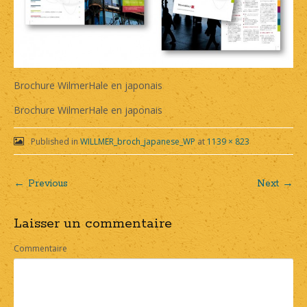
Brochure WilmerHale en japonais
Brochure WilmerHale en japonais
Published in
WILLMER_broch_japanese_WP
at
1139 × 823
← Previous
Next →
Post
Laisser un commentaire
navigation
Commentaire