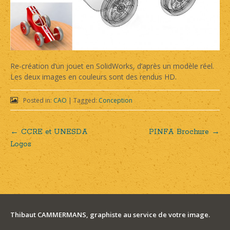
Re-création d’un jouet en SolidWorks, d’après un modèle réel.
Les deux images en couleurs sont des rendus HD.
Posted in:
CAO
|
Tagged:
Conception
←
CCRE et UNESDA
PINFA Brochure
→
Post
Logos
navigation
Thibaut CAMMERMANS, graphiste au service de votre image.