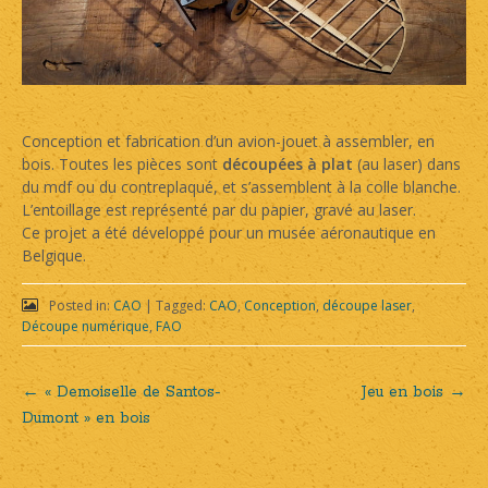
Conception et fabrication d’un avion-jouet à assembler, en
bois. Toutes les pièces sont
découpées à plat
(au laser) dans
du mdf ou du contreplaqué, et s’assemblent à la colle blanche.
L’entoillage est représenté par du papier, gravé au laser.
Ce projet a été développé pour un musée aéronautique en
Belgique.
Posted in:
CAO
|
Tagged:
CAO
,
Conception
,
découpe laser
,
Découpe numérique
,
FAO
←
« Demoiselle de Santos-
Jeu en bois
→
Post
Dumont » en bois
navigation