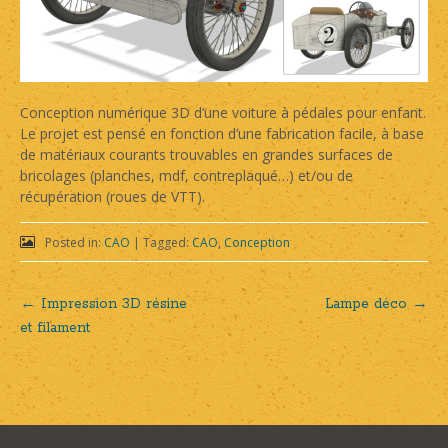
Conception numérique 3D d’une voiture à pédales pour enfant.
Le projet est pensé en fonction d’une fabrication facile, à base
de matériaux courants trouvables en grandes surfaces de
bricolages (planches, mdf, contreplaqué…) et/ou de
récupération (roues de VTT).
Posted in:
CAO
|
Tagged:
CAO
,
Conception
←
Impression 3D résine
Lampe déco
→
Post
et filament
navigation