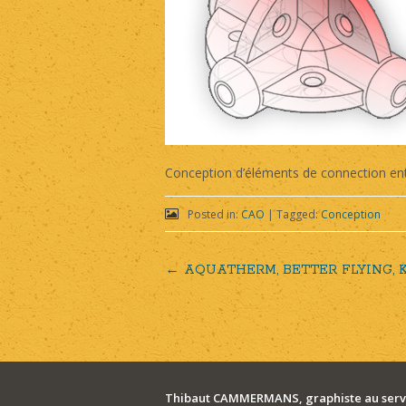
Conception d’éléments de connection ent
Posted in:
CAO
|
Tagged:
Conception
←
AQUATHERM, BETTER FLYING,
Post
navigation
Thibaut CAMMERMANS, graphiste au servi