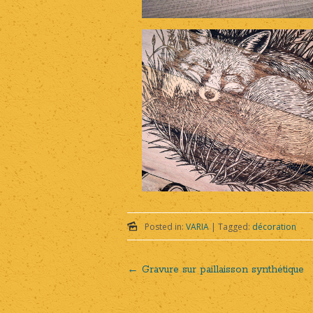
Posted in:
VARIA
|
Tagged:
décoration
←
Gravure sur paillaisson synthétique
Post