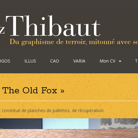
OGOS
ILLUS
CAO
VARIA
Mon CV
T
 The Old Fox »
 constitué de planches de pallettes, de récupération.