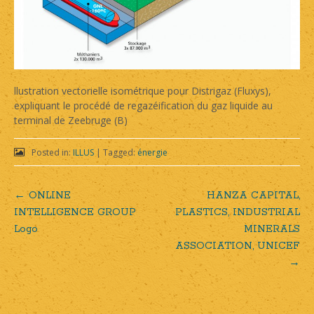
llustration vectorielle isométrique pour Distrigaz (Fluxys),
expliquant le procédé de regazéification du gaz liquide au
terminal de Zeebruge (B)
Posted in:
ILLUS
|
Tagged:
énergie
←
ONLINE
HANZA CAPITAL,
Post
INTELLIGENCE GROUP
PLASTICS, INDUSTRIAL
Logo
MINERALS
navigation
ASSOCIATION, UNICEF
→