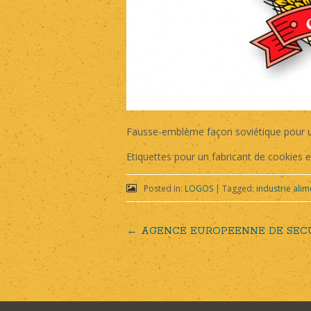
Fausse-emblème façon soviétique pour u
Etiquettes pour un fabricant de cookies et
Posted in:
LOGOS
|
Tagged:
industrie alim
←
AGENCE EUROPEENNE DE SECU
Post
navigation