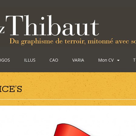
OGOS
ILLUS
CAO
VARIA
Mon CV
T
ICE’S