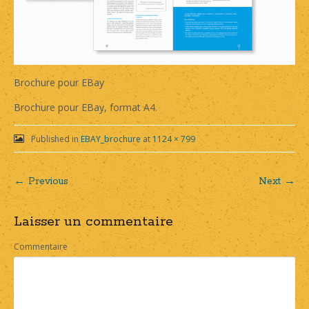
Brochure pour EBay
Brochure pour EBay, format A4.
Published in
EBAY_brochure
at
1124 × 799
← Previous
Next →
Post
Laisser un commentaire
navigation
Commentaire