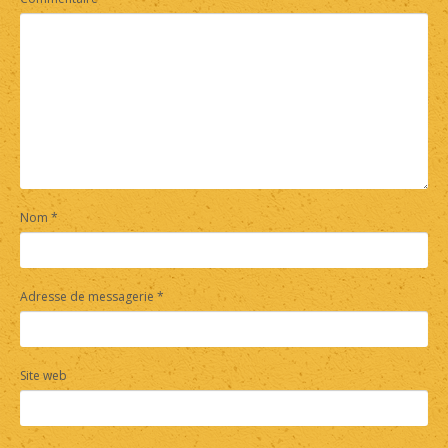
Nom
*
Adresse de messagerie
*
Site web