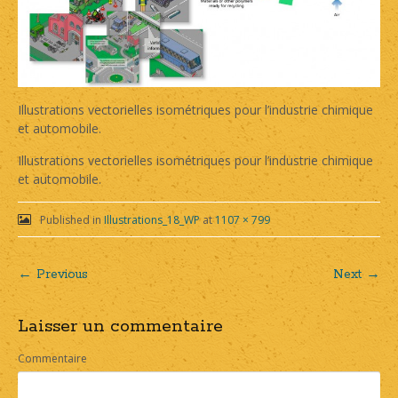
Illustrations vectorielles isométriques pour l’industrie chimique
et automobile.
Illustrations vectorielles isométriques pour l’industrie chimique
et automobile.
Published in
Illustrations_18_WP
at
1107 × 799
← Previous
Next →
Post
Laisser un commentaire
navigation
Commentaire