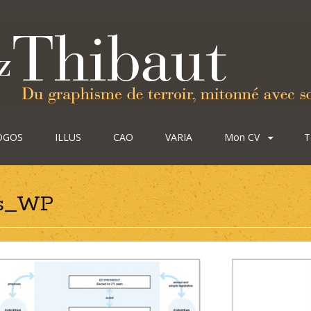
OGOS
ILLUS
CAO
VARIA
Mon CV
T
hs_WP