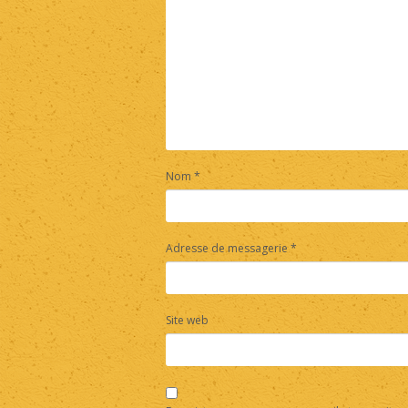
Nom
*
Adresse de messagerie
*
Site web