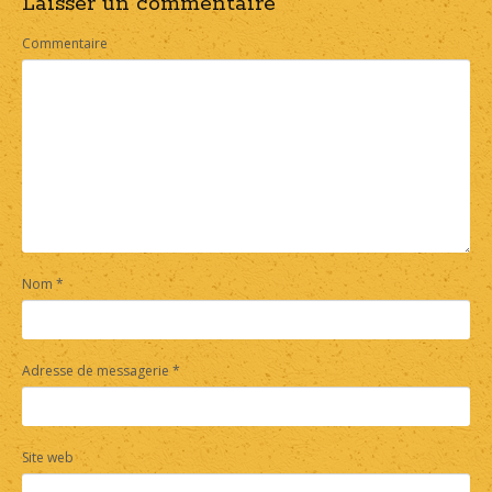
Laisser un commentaire
navigation
Commentaire
Nom
*
Adresse de messagerie
*
Site web