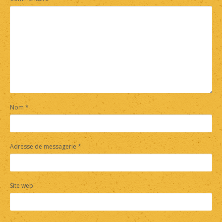
Nom
*
Adresse de messagerie
*
Site web