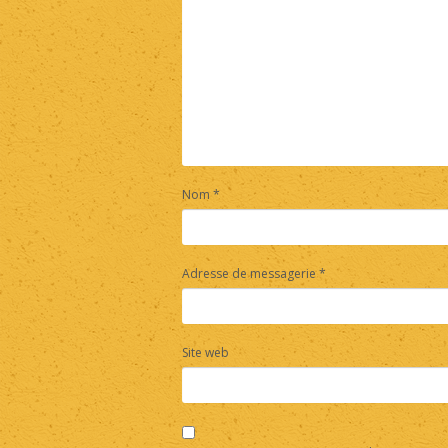
Nom
*
Adresse de messagerie
*
Site web