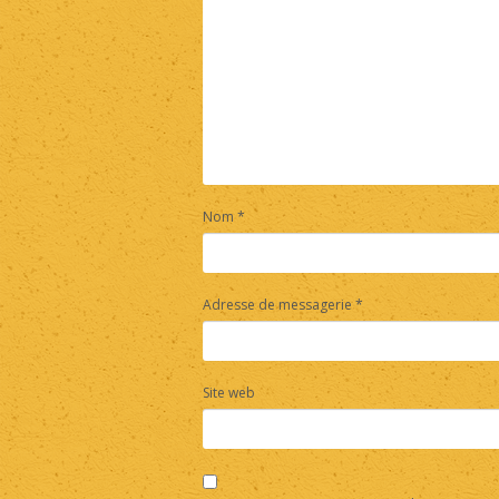
Nom
*
Adresse de messagerie
*
Site web