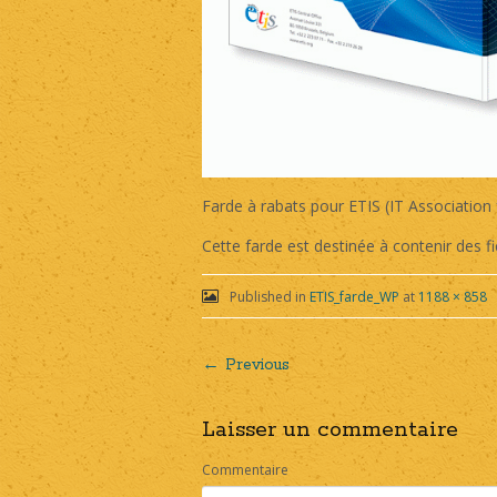
Farde à rabats pour ETIS (IT Association
Cette farde est destinée à contenir des f
Published in
ETIS_farde_WP
at
1188 × 858
← Previous
Post
Laisser un commentaire
navigation
Commentaire