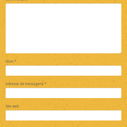
Nom
*
Adresse de messagerie
*
Site web