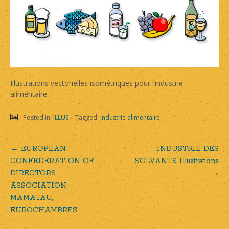
Illustrations vectorielles isométriques pour l’industrie
alimentaire.
Posted in:
ILLUS
|
Tagged:
industrie alimentaire
←
EUROPEAN
INDUSTRIE DES
Post
CONFEDERATION OF
SOLVANTS Illustrations
DIRECTORS
→
navigation
ASSOCIATION,
MAMATAU,
EUROCHAMBRES