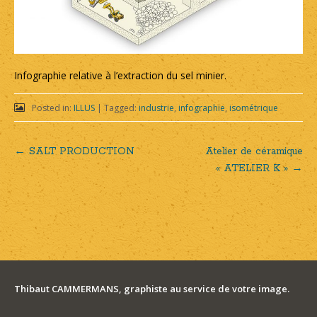
Infographie relative à l’extraction du sel minier.
Posted in:
ILLUS
|
Tagged:
industrie
,
infographie
,
isométrique
←
SALT PRODUCTION
Atelier de céramique
Post
« ATELIER K »
→
navigation
Thibaut CAMMERMANS, graphiste au service de votre image.