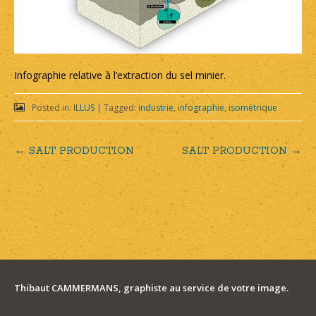
Infographie relative à l’extraction du sel minier.
Posted in:
ILLUS
|
Tagged:
industrie
,
infographie
,
isométrique
←
SALT PRODUCTION
SALT PRODUCTION
→
Post
navigation
Thibaut CAMMERMANS, graphiste au service de votre image.