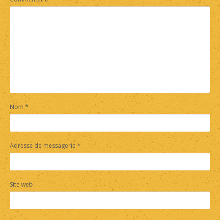
Nom
*
Adresse de messagerie
*
Site web