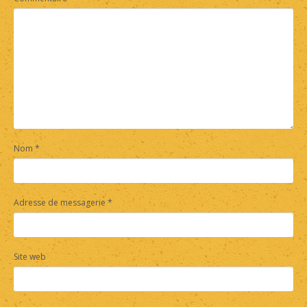
Nom
*
Adresse de messagerie
*
Site web