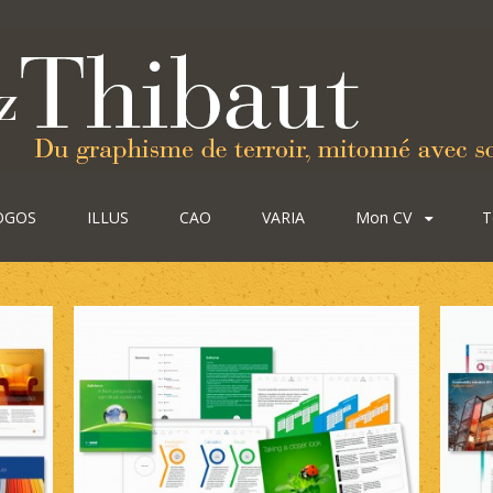
OGOS
ILLUS
CAO
VARIA
Mon CV
T